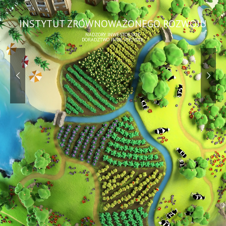
INSTYTUT ZRÓWNOWAŻONEGO ROZWOJU
NADZORY INWESTORSKIE
DORADZTWO INWESTYCYJNE